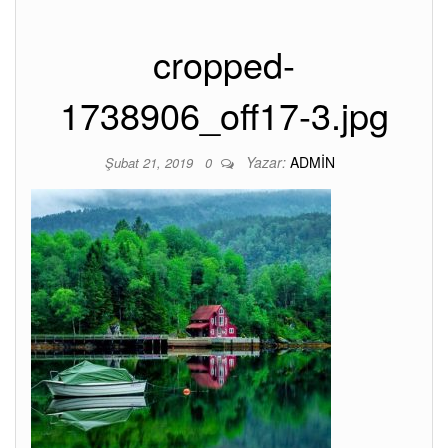
cropped-
1738906_off17-3.jpg
Yazar:
ADMIN
Şubat 21, 2019
0