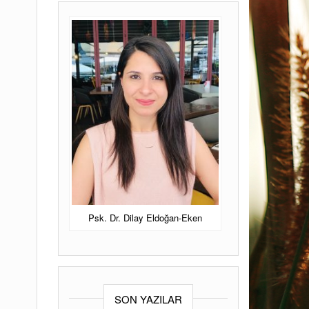
ANKARA PSIKOLOG
Ankara Psikolog
Psk Dr Dilay
Eldoğan Eken.
Psk. Dr. Dilay Eldoğan-Eken
SON YAZILAR