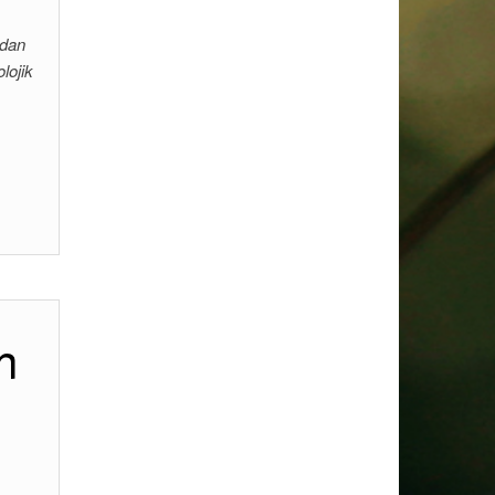
ndan
lojik
n