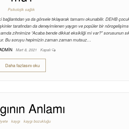
Psikolojik sağlık
ki bağlantıdan ya da görsele tıklayarak tamamı okunabilir. DEHB çocu
 yetişkinler tarafından da deneyimlenen yaygın ve popüler bir nörogelişims
aşamda zihnimize “Acaba bende dikkat eksikliği mi var?” sorusunun sık
tur. Bu soruyu hepimizin zaman zaman mutsuz…
ADMIN
Mart 8, 2021
Kapalı
Daha fazlasını oku
gının Anlamı
iyete
kaygı
kaygı bozukluğu