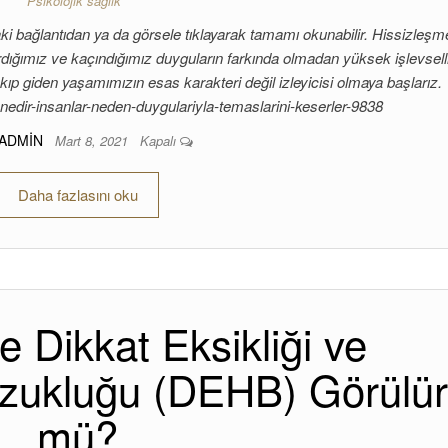
Psikolojik sağlık
ki bağlantıdan ya da görsele tıklayarak tamamı okunabilir. Hissizleşm
tırdığımız ve kaçındığımız duyguların farkında olmadan yüksek işlevsell
kıp giden yaşamımızın esas karakteri değil izleyicisi olmaya başlarız.
nedir-insanlar-neden-duygulariyla-temaslarini-keserler-9838
ADMIN
Mart 8, 2021
Kapalı
Daha fazlasını oku
e Dikkat Eksikliği ve
ozukluğu (DEHB) Görülü
mü?