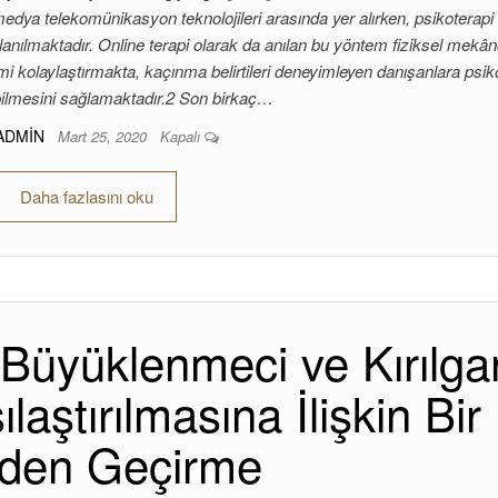
medya telekomünikasyon teknolojileri arasında yer alırken, psikoterapi
llanılmaktadır. Online terapi olarak da anılan bu yöntem fiziksel mekâ
imi kolaylaştırmakta, kaçınma belirtileri deneyimleyen danışanlara psiko
bilmesini sağlamaktadır.2 Son birkaç…
ADMIN
Mart 25, 2020
Kapalı
Daha fazlasını oku
Büyüklenmeci ve Kırılga
aştırılmasına İlişkin Bir
den Geçirme