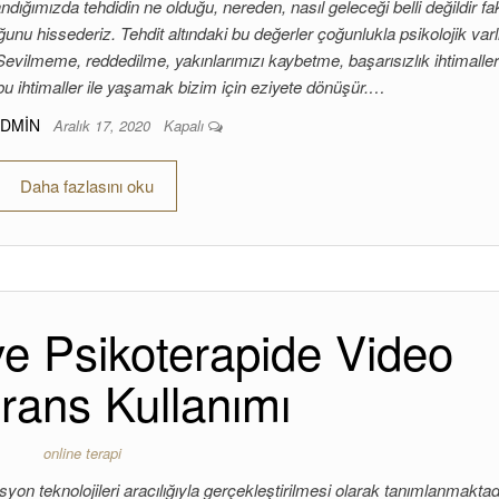
ığımızda tehdidin ne olduğu, nereden, nasıl geleceği belli değildir fa
uğunu hissederiz. Tehdit altındaki bu değerler çoğunlukla psikolojik varl
 Sevilmeme, reddedilme, yakınlarımızı kaybetme, başarısızlık ihtimaller
bu ihtimaller ile yaşamak bizim için eziyete dönüşür.…
ADMIN
Aralık 17, 2020
Kapalı
Daha fazlasını oku
 ve Psikoterapide Video
rans Kullanımı
online terapi
syon teknolojileri aracılığıyla gerçekleştirilmesi olarak tanımlanmaktad