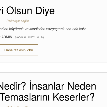
yi Olsun Diye
Psikolojik sağlık
n erken büyümek ve kendinden vazgeçmek zorunda kalır.
:
ADMIN
Şubat 6, 2026
0
Daha fazlasını oku
Nedir? İnsanlar Neden
 Temaslarını Keserler?