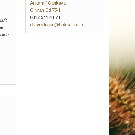
Ankara / Çankaya
Cinnah Cd 75/1
0312 911 44 74
kluk
dilayeldogan@hotmail.com
el
lıkla