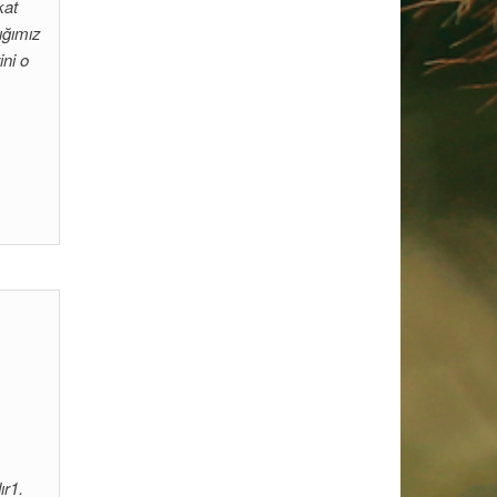
kat
ığımız
ini o
ır1.