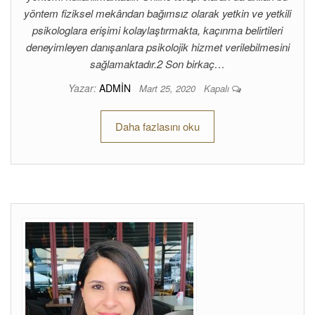
yöntem fiziksel mekândan bağımsız olarak yetkin ve yetkili
psikologlara erişimi kolaylaştırmakta, kaçınma belirtileri
deneyimleyen danışanlara psikolojik hizmet verilebilmesini
sağlamaktadır.2 Son birkaç…
Yazar:
ADMIN
Mart 25, 2020
Kapalı
Daha fazlasını oku
ANKARA PSIKOLOG
Ankara Psikolog
Psk Dr
Dilay Eldoğan Eken.