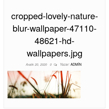
cropped-lovely-nature-
blur-wallpaper-47110-
48621-hd-
wallpapers.jpg
Yazar:
ADMIN
Aralık 20, 2020
0