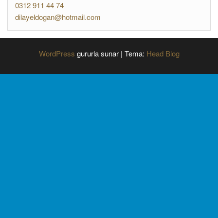
0312 911 44 74
dilayeldogan@hotmail.com
WordPress
gururla sunar
|
Tema:
Head Blog