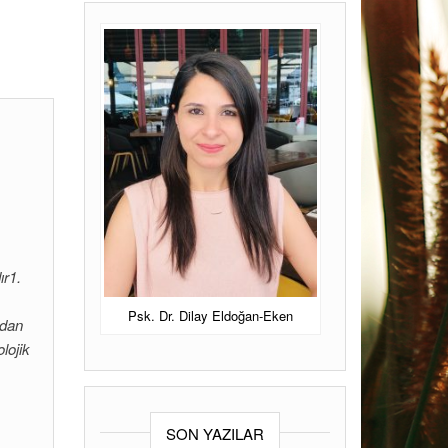
ANKARA PSIKOLOG
Ankara Psikolog
Psk Dr Dilay
Eldoğan Eken.
ır1.
Psk. Dr. Dilay Eldoğan-Eken
ndan
lojik
SON YAZILAR